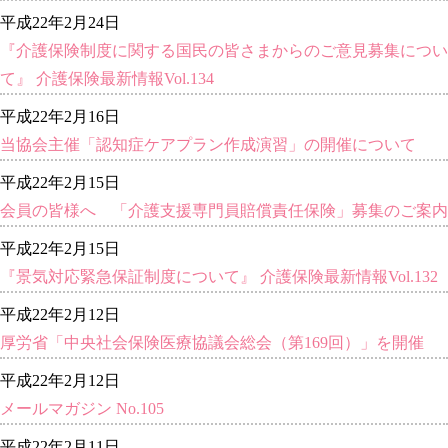
平成22年2月24日
『介護保険制度に関する国民の皆さまからのご意見募集につい
て』 介護保険最新情報Vol.134
平成22年2月16日
当協会主催「認知症ケアプラン作成演習」の開催について
平成22年2月15日
会員の皆様へ 「介護支援専門員賠償責任保険」募集のご案内
平成22年2月15日
『景気対応緊急保証制度について』 介護保険最新情報Vol.132
平成22年2月12日
厚労省「中央社会保険医療協議会総会（第169回）」を開催
平成22年2月12日
メールマガジン No.105
平成22年2月11日