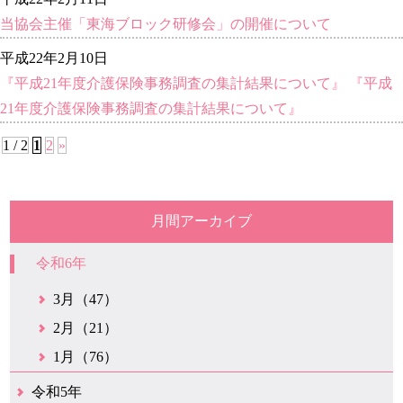
当協会主催「東海ブロック研修会」の開催について
平成22年2月10日
『平成21年度介護保険事務調査の集計結果について』 『平成
21年度介護保険事務調査の集計結果について』
1 / 2
1
2
»
月間アーカイブ
令和6年
3月（47）
2月（21）
1月（76）
令和5年