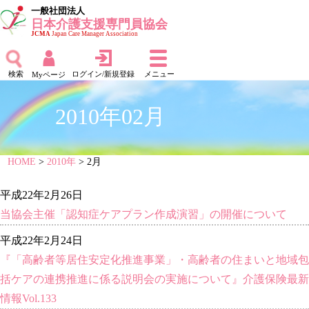
一般社団法人
日本介護支援専門員協会
JCMA
Japan Care Manager Association
検索
ログイン/新規登録
メニュー
Myページ
2010年02月
HOME
>
2010年
> 2月
平成22年2月26日
当協会主催「認知症ケアプラン作成演習」の開催について
平成22年2月24日
『「高齢者等居住安定化推進事業」・高齢者の住まいと地域包
括ケアの連携推進に係る説明会の実施について』介護保険最新
情報Vol.133