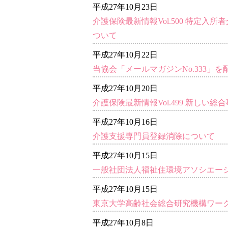
平成27年10月23日
介護保険最新情報Vol.500 特定
ついて
平成27年10月22日
当協会「メールマガジンNo.333」
平成27年10月20日
介護保険最新情報Vol.499 新し
平成27年10月16日
介護支援専門員登録消除について
平成27年10月15日
一般社団法人福祉住環境アソシエー
平成27年10月15日
東京大学高齢社会総合研究機構ワー
平成27年10月8日