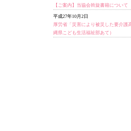
【ご案内】当協会斡旋書籍について
平成27年10月2日
厚労省「災害により被災した要介護
縄県こども生活福祉部あて）