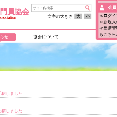
会員
門員協会
≪ログイ
文字の大きさ
大
小
sociation
≪新規入
≪受講管
もこちら
らせ
協会について
を配信しました
を配信しました