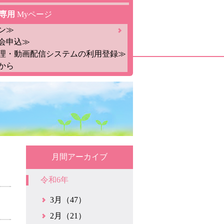
専用
Myページ
ン≫
会申込≫
理・動画配信システムの利用登録≫
から
月間アーカイブ
令和6年
3月（47）
2月（21）