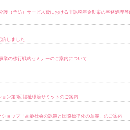
入所者介護（予防）サービス費における非課税年金勘案の事務処理等
を配信しました
い総合事業の移行戦略セミナーのご案内について
ション第3回福祉環境サミットのご案内
クショップ「高齢社会の課題と国際標準化の意義」のご案内