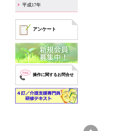
12月（11）
11月（7）
10月（5）
9月（6）
8月（9）
7月（9）
6月（18）
5月（12）
4月（14）
3月（20）
2月（10）
1月（9）
平成17年
12月（5）
11月（8）
10月（4）
9月（6）
8月（7）
7月（4）
6月（2）
4月（3）
3月（1）
2月（1）
1月（2）
アンケート
操作に関するお問合せ