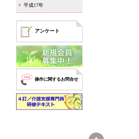
12月（11）
11月（7）
10月（5）
9月（6）
8月（9）
7月（9）
6月（18）
5月（12）
4月（14）
3月（20）
2月（10）
1月（9）
平成17年
12月（5）
11月（8）
10月（4）
9月（6）
8月（7）
7月（4）
6月（2）
4月（3）
3月（1）
2月（1）
1月（2）
アンケート
操作に関するお問合せ