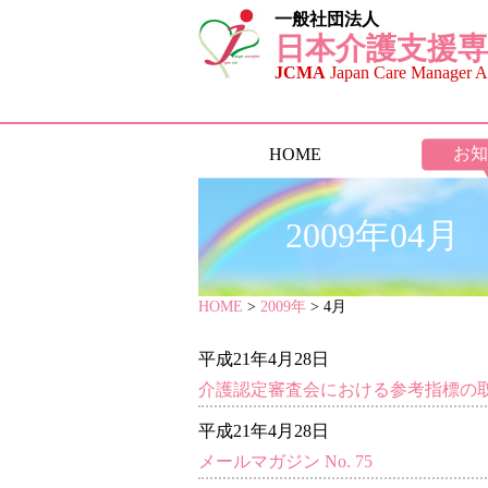
一般社団法人
日本介護支援専
JCMA
Japan Care Manager As
お知
HOME
2009年04月
HOME
>
2009年
> 4月
平成21年4月28日
介護認定審査会における参考指標の取扱
平成21年4月28日
メールマガジン No. 75