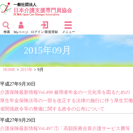
一般社団法人
日本介護支援専門員協会
JCMA
Japan Care Manager Association
検索
ログイン/新規登録
メニュー
Myページ
2015年09月
HOME
>
2015年
> 9月
平成27年9月30日
介護保険最新情報Vol.498 被用者年金の一元化等を図るための
厚生年金保険法等の一部を改正する法律の施行に伴う厚生労働
省関係政令等の整備に関する政令の公布について
平成27年9月29日
介護保険最新情報Vol.497 ①「高額医療合算介護サービス費等