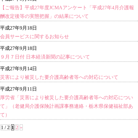
【ご報告】平成27年度JCMAアンケート「平成27年4月介護報
酬改定後等の実態把握」の結果について
平成27年9月18日
会員サービスに関するお知らせ
平成27年9月18日
９月７日付 日本経済新聞の記事について
平成27年9月14日
災害により被災した要介護高齢者等への対応について
平成27年9月11日
厚労省「災害により被災した要介護高齢者等への対応につい
て」（老健局介護保険計画課事務連絡・栃木県保健福祉部あ
て）
1 / 2
1
2
»