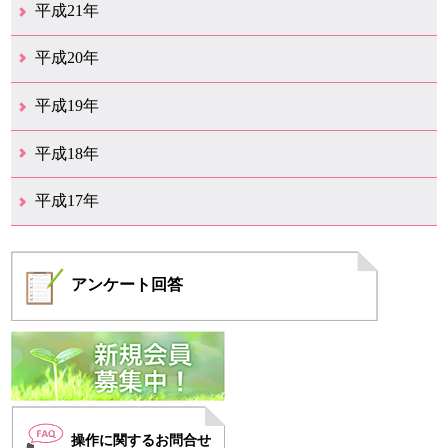
12月（10）
11月（19）
10月（17）
9月（26）
8月（19）
7月（14）
6月（13）
5月（10）
4月（12）
3月（25）
2月（14）
1月（14）
平成21年
12月（11）
11月（9）
10月（15）
9月（9）
8月（11）
7月（19）
6月（16）
5月（12）
4月（29）
3月（19）
2月（12）
1月（4）
平成20年
12月（19）
11月（10）
10月（18）
9月（10）
8月（9）
7月（14）
6月（15）
5月（10）
4月（9）
3月（13）
2月（8）
1月（5）
平成19年
12月（11）
11月（10）
10月（6）
9月（2）
8月（6）
7月（6）
6月（3）
5月（9）
4月（9）
3月（9）
2月（7）
1月（6）
平成18年
12月（11）
11月（7）
10月（5）
9月（6）
8月（9）
7月（9）
6月（18）
5月（12）
4月（14）
3月（20）
2月（10）
1月（9）
平成17年
12月（5）
11月（8）
10月（4）
9月（6）
8月（7）
7月（4）
6月（2）
4月（3）
3月（1）
2月（1）
1月（2）
アンケート
回答
操作に関するお問合せ