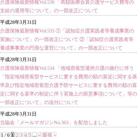
介護保険最新情報Vol.536 「高額医療合算介護サービス費等の
支給の運用等について」の一部改正について
平成28年3月31日
介護保険最新情報Vol.535 ①「認知症介護実践者等養成事業の
実施について」の一部改正について ②「認知症介護実践者等
養成事事業の円滑な運営について」の一部改正について
平成28年3月31日
介護保険最新情報Vol.534 「地域密着型通所介護の施行に伴う
「指定地域密着型サービスに要する費用の額の算定に関する基
準及び指定地域密着型介護予防サービスに要する費用の額の算
定に関する基準の制定に伴う実施上の留意事項について」等の
一部改正について」の送付について
平成28年3月31日
当協会「メールマガジンNo.363」を配信しました
1 / 6
1
2
3
4
5
...
»
最後 »