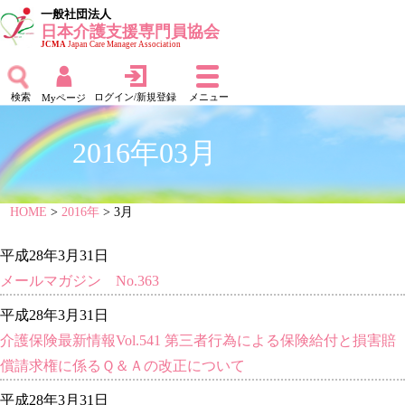
一般社団法人
日本介護支援専門員協会
JCMA
Japan Care Manager Association
検索
ログイン/新規登録
メニュー
Myページ
2016年03月
HOME
>
2016年
> 3月
平成28年3月31日
メールマガジン No.363
平成28年3月31日
介護保険最新情報Vol.541 第三者行為による保険給付と損害賠
償請求権に係るＱ＆Ａの改正について
平成28年3月31日