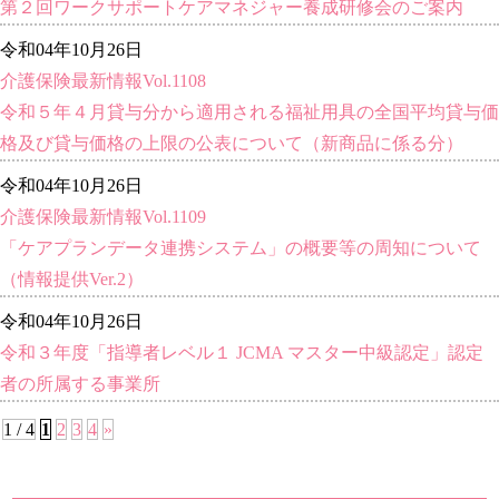
第２回ワークサポートケアマネジャー養成研修会のご案内
令和04年10月26日
介護保険最新情報Vol.1108
令和５年４月貸与分から適用される福祉用具の全国平均貸与価
格及び貸与価格の上限の公表について（新商品に係る分）
令和04年10月26日
介護保険最新情報Vol.1109
「ケアプランデータ連携システム」の概要等の周知について
（情報提供Ver.2）
令和04年10月26日
令和３年度「指導者レベル１ JCMA マスター中級認定」認定
者の所属する事業所
1 / 4
1
2
3
4
»