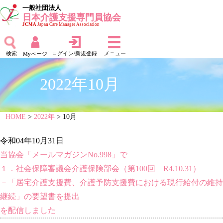
一般社団法人
日本介護支援専門員協会
JCMA
Japan Care Manager Association
検索
ログイン/新規登録
メニュー
Myページ
2022年10月
HOME
>
2022年
> 10月
令和04年10月31日
当協会「メールマガジンNo.998」で
１．社会保障審議会介護保険部会（第100回 R4.10.31）
－「居宅介護支援費、介護予防支援費における現行給付の維持
継続」の要望書を提出
を配信しました