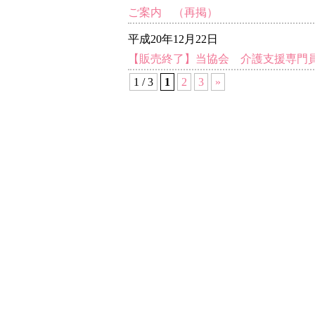
ご案内 （再掲）
平成20年12月22日
【販売終了】当協会 介護支援専門
1 / 3
1
2
3
»