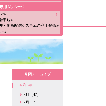
専用
Myページ
ン≫
会申込≫
理・動画配信システムの利用登録≫
から
月間アーカイブ
令和6年
3月（47）
2月（21）