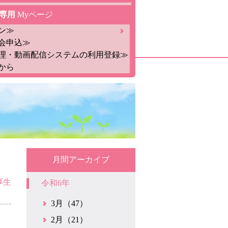
専用
Myページ
ン≫
会申込≫
理・動画配信システムの利用登録≫
から
月間アーカイブ
厚生
令和6年
3月（47）
2月（21）