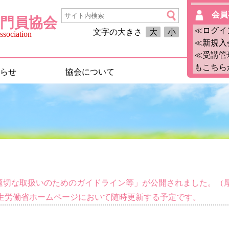
会員
門員協会
≪ログイ
文字の大きさ
大
小
sociation
≪新規入
≪受講管
もこちら
らせ
協会について
適切な取扱いのためのガイドライン等」が公開されました。（
厚生労働省ホームページにおいて随時更新する予定です。