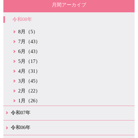
月間アーカイブ
令和08年
8月（5）
7月（43）
6月（43）
5月（17）
4月（31）
3月（45）
2月（22）
1月（26）
令和07年
12月（50）
11月（42）
10月（31）
9月（35）
8月（26）
7月（25）
6月（35）
5月（26）
4月（35）
3月（32）
2月（35）
1月（24）
令和06年