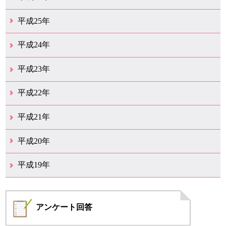
12月（11）
11月（11）
10月（9）
9月（11）
8月（12）
7月（9）
6月（12）
5月（5）
4月（13）
3月（12）
2月（8）
1月（9）
平成25年
12月（12）
11月（6）
10月（7）
9月（10）
8月（6）
7月（9）
6月（7）
5月（8）
4月（7）
3月（12）
2月（17）
1月（7）
平成24年
12月（8）
11月（5）
10月（7）
9月（10）
8月（5）
7月（7）
6月（9）
5月（7）
4月（6）
3月（12）
2月（2）
1月（4）
平成23年
12月（6）
11月（6）
10月（14）
9月（5）
8月（8）
7月（7）
6月（9）
5月（10）
4月（12）
3月（3）
2月（2）
平成22年
12月（1）
11月（5）
10月（7）
9月（15）
8月（12）
7月（11）
6月（12）
5月（6）
4月（4）
3月（17）
2月（7）
1月（6）
平成21年
12月（4）
11月（3）
10月（7）
9月（5）
8月（7）
7月（9）
6月（13）
5月（9）
4月（22）
3月（9）
2月（8）
平成20年
12月（6）
11月（4）
10月（6）
9月（4）
8月（1）
7月（6）
6月（1）
5月（1）
4月（1）
3月（2）
2月（4）
1月（2）
平成19年
12月（7）
11月（5）
10月（4）
8月（1）
7月（1）
5月（1）
4月（3）
3月（2）
2月（1）
1月（1）
アンケート
回答