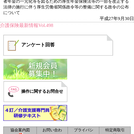
者年金の一元化等を図るための厚生年金保険法等の一部を改正する
法律の施行に伴う厚生労働省関係政令等の整備に関する政令の公布
について
平成27年9月30日
介護保険最新情報Vol.498
アンケート
回答
操作に関するお問合せ
協会案内図
お問い合わ
プライバシ
特定商取引