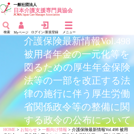
一般社団法人
日本介護支援専門員協会
JCMA
Japan Care Manager Association
検索
ログイン/新規登録
メニュー
Myページ
介護保険最新情報Vol.498
被用者年金の一元化等を
図るための厚生年金保険
法等の一部を改正する法
律の施行に伴う厚生労働
省関係政令等の整備に関
する政令の公布について
HOME
>
お知らせ
>
一般向け情報
> 介護保険最新情報Vol.498 被用