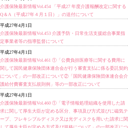
介護保険最新情報Vol.454 「平成27 年度介護報酬改定に関する
Q＆A（平成27年４月１日）」の送付について
平成27年4月1日
介護保険最新情報Vol.453 介護予防・日常生活支援総合事業指
定事業者等の指導監督について
平成27年4月1日
介護保険最新情報Vol.461 ①「公費負担医療等に関する費用に
関して国民健康保険団体連合会が行う審査支払に係る委託契約
について」の一部改正について②「国民健康保険団体連合会介
護給付費審査支払規則例」等の一部改正について
平成27年4月1日
介護保険最新情報Vol.460 ①「電子情報処理組織を使用した請
求に関して厚生大臣が定める区分、事項及び方式並びに磁気テ
ープ、フレキシブルディスク又は光ディスクを用いた請求に関
して厚生大臣が定める方式及び規格について」の一部改正につ