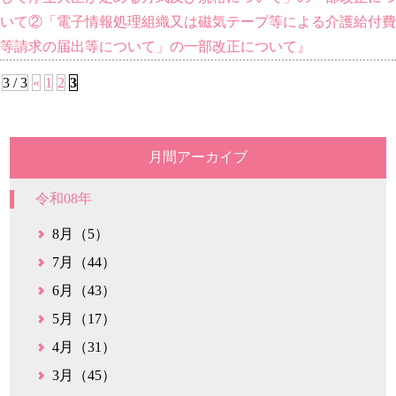
いて②「電子情報処理組織又は磁気テープ等による介護給付費
等請求の届出等について」の一部改正について』
3 / 3
«
1
2
3
月間アーカイブ
令和08年
8月（5）
7月（44）
6月（43）
5月（17）
4月（31）
3月（45）