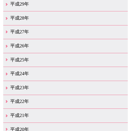
12月（15）
11月（11）
10月（17）
9月（14）
8月（11）
7月（41）
6月（12）
5月（13）
4月（21）
3月（35）
2月（12）
1月（11）
平成29年
12月（12）
11月（11）
10月（16）
9月（19）
8月（15）
7月（19）
6月（4）
5月（9）
4月（6）
3月（9）
2月（1）
1月（4）
平成28年
12月（6）
11月（7）
10月（10）
9月（11）
8月（5）
7月（10）
6月（9）
5月（8）
4月（20）
3月（31）
2月（11）
1月（6）
平成27年
12月（15）
11月（9）
10月（6）
9月（9）
8月（3）
7月（10）
6月（14）
5月（10）
4月（23）
3月（29）
2月（17）
1月（9）
平成26年
12月（11）
11月（11）
10月（9）
9月（11）
8月（12）
7月（9）
6月（12）
5月（5）
4月（14）
3月（12）
2月（8）
1月（9）
平成25年
12月（12）
11月（6）
10月（7）
9月（10）
8月（6）
7月（9）
6月（7）
5月（8）
4月（8）
3月（12）
2月（17）
1月（7）
平成24年
12月（8）
11月（5）
10月（7）
9月（10）
8月（5）
7月（7）
6月（9）
5月（7）
4月（7）
3月（12）
2月（2）
1月（4）
平成23年
12月（6）
11月（6）
10月（14）
9月（5）
8月（8）
7月（7）
6月（9）
5月（11）
4月（12）
3月（3）
2月（2）
平成22年
12月（1）
11月（5）
10月（7）
9月（15）
8月（12）
7月（11）
6月（12）
5月（6）
4月（4）
3月（17）
2月（7）
1月（6）
平成21年
12月（4）
11月（3）
10月（7）
9月（5）
8月（7）
7月（9）
6月（13）
5月（9）
4月（22）
3月（9）
2月（8）
平成20年