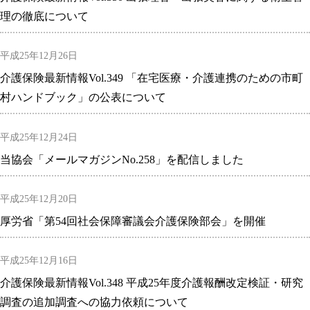
理の徹底について
平成25年12月26日
介護保険最新情報Vol.349 「在宅医療・介護連携のための市町
村ハンドブック」の公表について
平成25年12月24日
当協会「メールマガジンNo.258」を配信しました
平成25年12月20日
厚労省「第54回社会保障審議会介護保険部会」を開催
平成25年12月16日
介護保険最新情報Vol.348 平成25年度介護報酬改定検証・研究
調査の追加調査への協力依頼について