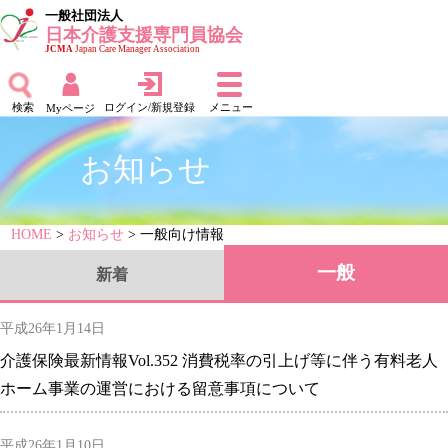
一般社団法人
日本介護支援専門員協会
JCMA
Japan Care Manager Association
検索
ログイン/新規登録
メニュー
Myページ
お知らせ
HOME
>
お知らせ
> 一般向け情報
一般
新着
平成26年1月14日
介護保険最新情報Vol.352 消費税率の引上げ等に伴う有料老人
ホーム事業の運営における留意事項について
平成26年1月10日