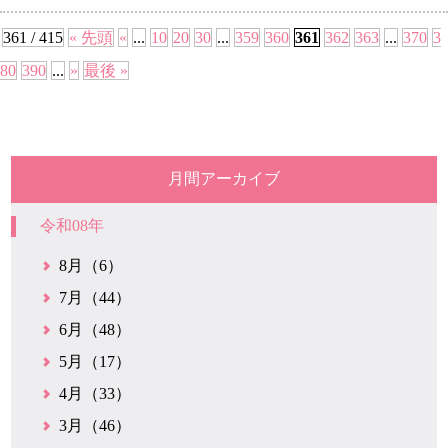
361 / 415
« 先頭
«
...
10
20
30
...
359
360
361
362
363
...
370
3
80
390
...
»
最後 »
月間アーカイブ
令和08年
8月（6）
7月（44）
6月（48）
5月（17）
4月（33）
3月（46）