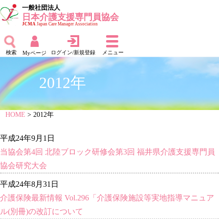
一般社団法人
日本介護支援専門員協会
JCMA
Japan Care Manager Association
検索
ログイン/新規登録
メニュー
Myページ
2012年
HOME
> 2012年
平成24年9月1日
当協会第4回 北陸ブロック研修会第3回 福井県介護支援専門員
協会研究大会
平成24年8月31日
介護保険最新情報 Vol.296「介護保険施設等実地指導マニュア
ル(別冊)の改訂について