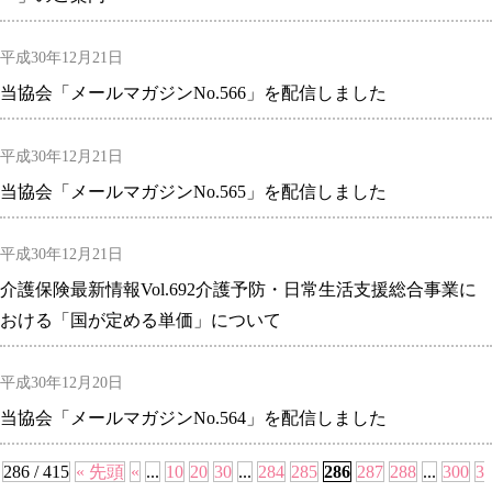
平成30年12月21日
当協会「メールマガジンNo.566」を配信しました
平成30年12月21日
当協会「メールマガジンNo.565」を配信しました
平成30年12月21日
介護保険最新情報Vol.692介護予防・日常生活支援総合事業に
おける「国が定める単価」について
平成30年12月20日
当協会「メールマガジンNo.564」を配信しました
286 / 415
« 先頭
«
...
10
20
30
...
284
285
286
287
288
...
300
3