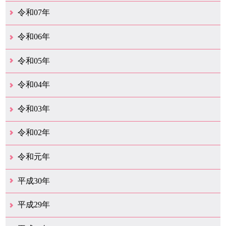
令和07年
12月（51）
11月（42）
10月（35）
9月（35）
8月（26）
7月（25）
6月（37）
5月（26）
4月（35）
3月（33）
2月（35）
1月（24）
令和06年
12月（45）
11月（37）
10月（31）
9月（29）
8月（35）
7月（29）
6月（33）
5月（31）
4月（46）
3月（52）
2月（21）
1月（72）
令和05年
12月（37）
11月（31）
10月（30）
9月（30）
8月（26）
7月（29）
6月（19）
5月（27）
4月（28）
3月（39）
2月（21）
1月（23）
令和04年
12月（41）
11月（21）
10月（32）
9月（33）
8月（31）
7月（25）
6月（29）
5月（16）
4月（48）
3月（42）
2月（23）
1月（31）
令和03年
12月（26）
11月（25）
10月（18）
9月（33）
8月（25）
7月（28）
6月（24）
5月（24）
4月（35）
3月（68）
2月（18）
1月（44）
令和02年
12月（39）
11月（18）
10月（25）
9月（20）
8月（31）
7月（28）
6月（41）
5月（36）
4月（49）
3月（68）
2月（38）
1月（12）
令和元年
12月（19）
11月（19）
10月（32）
9月（22）
8月（15）
7月（18）
6月（24）
5月（11）
4月（41）
3月（19）
2月（10）
1月（8）
平成30年
12月（15）
11月（11）
10月（17）
9月（14）
8月（11）
7月（41）
6月（12）
5月（13）
4月（21）
3月（35）
2月（12）
1月（11）
平成29年
12月（12）
11月（11）
10月（16）
9月（19）
8月（15）
7月（19）
6月（4）
5月（9）
4月（6）
3月（9）
2月（1）
1月（4）