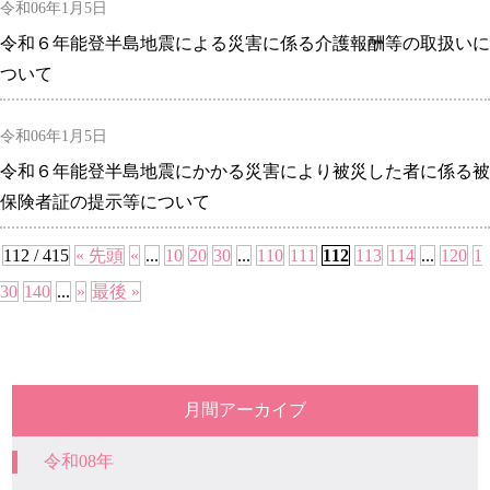
令和06年1月5日
令和６年能登半島地震による災害に係る介護報酬等の取扱いに
ついて
令和06年1月5日
令和６年能登半島地震にかかる災害により被災した者に係る被
保険者証の提示等について
112 / 415
« 先頭
«
...
10
20
30
...
110
111
112
113
114
...
120
1
30
140
...
»
最後 »
月間アーカイブ
令和08年