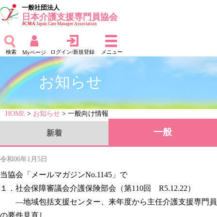
一般社団法人
日本介護支援専門員協会
JCMA
Japan Care Manager Association
検索
ログイン/新規登録
メニュー
Myページ
お知らせ
HOME
>
お知らせ
> 一般向け情報
一般
新着
令和06年1月5日
当協会「メールマガジンNo.1145」で
１．社会保障審議会介護保険部会（第110回 R5.12.22）
―地域包括支援センター、来年度から主任介護支援専門員
の要件見直し