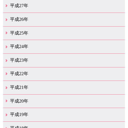
12月（15）
11月（12）
10月（12）
9月（21）
8月（11）
7月（18）
6月（16）
5月（27）
4月（49）
3月（37）
2月（12）
1月（9）
平成27年
12月（23）
11月（12）
10月（11）
9月（15）
8月（4）
7月（11）
6月（20）
5月（14）
4月（27）
3月（30）
2月（18）
1月（11）
平成26年
12月（13）
11月（12）
10月（13）
9月（16）
8月（17）
7月（11）
6月（13）
5月（5）
4月（15）
3月（16）
2月（15）
1月（11）
平成25年
12月（18）
11月（8）
10月（12）
9月（12）
8月（10）
7月（11）
6月（10）
5月（10）
4月（13）
3月（15）
2月（17）
1月（9）
平成24年
12月（11）
11月（9）
10月（9）
9月（13）
8月（7）
7月（11）
6月（10）
5月（14）
4月（9）
3月（17）
2月（6）
1月（20）
平成23年
12月（14）
11月（17）
10月（24）
9月（16）
8月（18）
7月（12）
6月（15）
5月（19）
4月（20）
3月（13）
2月（6）
1月（4）
平成22年
12月（10）
11月（19）
10月（17）
9月（26）
8月（19）
7月（14）
6月（13）
5月（10）
4月（12）
3月（25）
2月（14）
1月（14）
平成21年
12月（11）
11月（9）
10月（15）
9月（9）
8月（11）
7月（19）
6月（16）
5月（12）
4月（29）
3月（20）
2月（12）
1月（4）
平成20年
12月（20）
11月（11）
10月（18）
9月（10）
8月（9）
7月（14）
6月（15）
5月（11）
4月（9）
3月（14）
2月（8）
1月（5）
平成19年
12月（11）
11月（10）
10月（6）
9月（3）
8月（6）
7月（6）
6月（4）
5月（11）
4月（9）
3月（10）
2月（8）
1月（6）