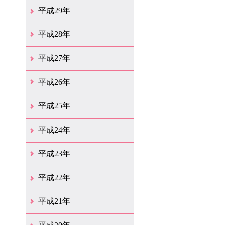
12月（25）
11月（13）
10月（18）
9月（17）
8月（18）
7月（54）
6月（17）
5月（16）
4月（29）
3月（41）
2月（16）
1月（15）
平成29年
12月（22）
11月（11）
10月（22）
9月（31）
8月（20）
7月（26）
6月（6）
5月（13）
4月（10）
3月（10）
2月（5）
1月（6）
平成28年
12月（15）
11月（12）
10月（12）
9月（21）
8月（11）
7月（18）
6月（16）
5月（27）
4月（49）
3月（37）
2月（12）
1月（9）
平成27年
12月（23）
11月（12）
10月（11）
9月（15）
8月（4）
7月（11）
6月（20）
5月（14）
4月（27）
3月（30）
2月（18）
1月（11）
平成26年
12月（13）
11月（12）
10月（13）
9月（16）
8月（17）
7月（11）
6月（13）
5月（5）
4月（15）
3月（16）
2月（15）
1月（11）
平成25年
12月（18）
11月（8）
10月（12）
9月（12）
8月（10）
7月（11）
6月（10）
5月（10）
4月（13）
3月（15）
2月（17）
1月（9）
平成24年
12月（11）
11月（9）
10月（9）
9月（13）
8月（7）
7月（11）
6月（10）
5月（14）
4月（9）
3月（17）
2月（6）
1月（20）
平成23年
12月（14）
11月（17）
10月（24）
9月（16）
8月（18）
7月（12）
6月（15）
5月（19）
4月（20）
3月（13）
2月（6）
1月（4）
平成22年
12月（10）
11月（19）
10月（17）
9月（26）
8月（19）
7月（14）
6月（13）
5月（10）
4月（12）
3月（25）
2月（14）
1月（14）
平成21年
12月（11）
11月（9）
10月（15）
9月（9）
8月（11）
7月（19）
6月（16）
5月（12）
4月（29）
3月（20）
2月（12）
1月（4）