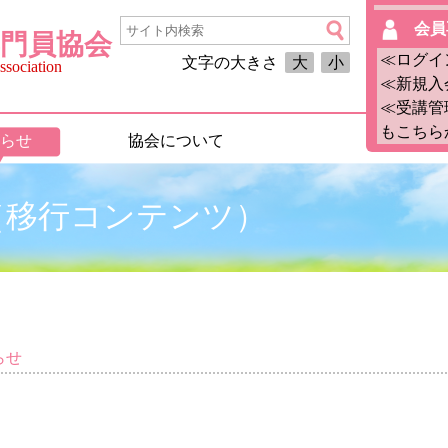
会員
門員協会
≪ログイ
文字の大きさ
大
小
sociation
≪新規入
≪受講管
もこちら
らせ
協会について
2月（移行コンテンツ）
らせ