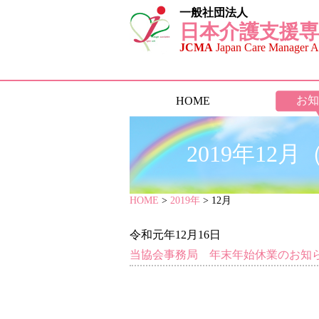
一般社団法人
日本介護支援専
JCMA
Japan Care Manager As
お知
HOME
2019年1
HOME
>
2019年
> 12月
令和元年12月16日
当協会事務局 年末年始休業のお知