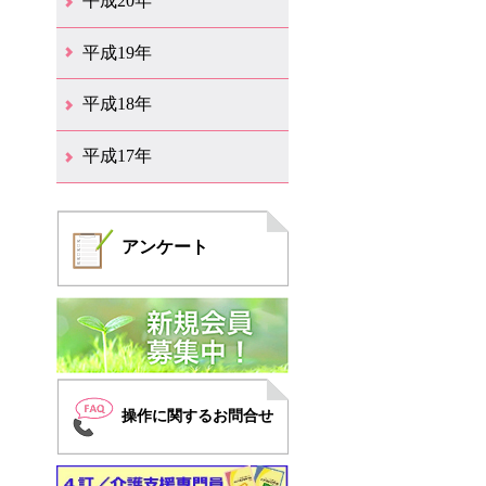
平成20年
12月（20）
11月（11）
10月（18）
9月（10）
8月（9）
7月（14）
6月（15）
5月（11）
4月（9）
3月（14）
2月（8）
1月（5）
平成19年
12月（11）
11月（10）
10月（6）
9月（3）
8月（6）
7月（6）
6月（4）
5月（11）
4月（9）
3月（10）
2月（8）
1月（6）
平成18年
12月（11）
11月（7）
10月（5）
9月（6）
8月（9）
7月（9）
6月（18）
5月（13）
4月（14）
3月（21）
2月（10）
1月（9）
平成17年
12月（5）
11月（8）
10月（4）
9月（6）
8月（7）
7月（4）
6月（2）
4月（3）
3月（1）
2月（1）
1月（2）
アンケート
操作に関するお問合せ