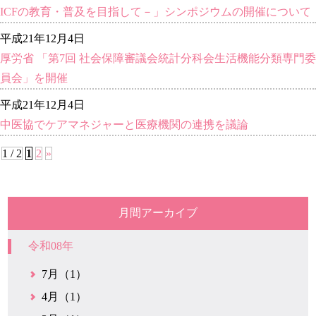
ICFの教育・普及を目指して－」シンポジウムの開催について
平成21年12月4日
厚労省 「第7回 社会保障審議会統計分科会生活機能分類専門委
員会」を開催
平成21年12月4日
中医協でケアマネジャーと医療機関の連携を議論
1 / 2
1
2
»
月間アーカイブ
令和08年
7月（1）
4月（1）