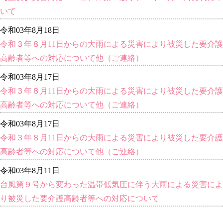
いて
令和03年8月18日
令和３年８月11日からの大雨による災害により被災した要介護
高齢者等への対応について他（ご連絡）
令和03年8月17日
令和３年８月11日からの大雨による災害により被災した要介護
高齢者等への対応について他（ご連絡）
令和03年8月17日
令和３年８月11日からの大雨による災害により被災した要介護
高齢者等への対応について他（ご連絡）
令和03年8月11日
台風第９号から変わった温帯低気圧に伴う大雨による災害によ
り被災した要介護高齢者等への対応について