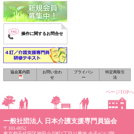
操作に関するお問合せ
協会案内図
お問い合わ
プライバシ
特定商取引
せ
ー
法
ページTOPへ
一般社団法人 日本介護支援専門員協会
〒101-0052
東京都千代田区神田小川町1丁目11番地 金子ビル2階