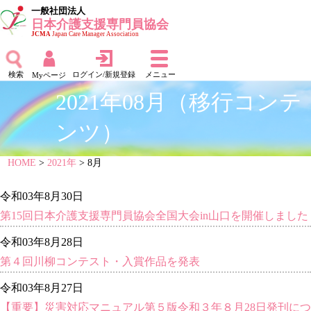
一般社団法人
日本介護支援専門員協会
JCMA
Japan Care Manager Association
検索
ログイン/新規登録
メニュー
Myページ
2021年08月（移行コンテ
ンツ）
HOME
>
2021年
> 8月
令和03年8月30日
第15回日本介護支援専門員協会全国大会in山口を開催しました
令和03年8月28日
第４回川柳コンテスト・入賞作品を発表
令和03年8月27日
【重要】災害対応マニュアル第５版令和３年８月28日発刊につ