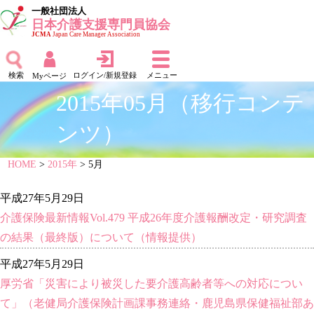
一般社団法人
日本介護支援専門員協会
JCMA
Japan Care Manager Association
検索
ログイン/新規登録
メニュー
Myページ
2015年05月（移行コンテ
ンツ）
HOME
>
2015年
> 5月
平成27年5月29日
介護保険最新情報Vol.479 平成26年度介護報酬改定・研究調査
の結果（最終版）について（情報提供）
平成27年5月29日
厚労省「災害により被災した要介護高齢者等への対応につい
て」（老健局介護保険計画課事務連絡・鹿児島県保健福祉部あ