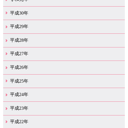
12月（1）
10月（2）
9月（1）
7月（11）
6月（24）
5月（13）
4月（46）
3月（21）
2月（10）
1月（4）
平成30年
12月（25）
11月（13）
10月（18）
9月（17）
8月（18）
7月（54）
6月（17）
5月（16）
4月（29）
3月（41）
2月（16）
1月（15）
平成29年
12月（22）
11月（11）
10月（22）
9月（31）
8月（20）
7月（26）
6月（6）
5月（13）
4月（10）
3月（10）
2月（5）
1月（6）
平成28年
12月（15）
11月（12）
10月（12）
9月（21）
8月（11）
7月（18）
6月（16）
5月（27）
4月（49）
3月（37）
2月（12）
1月（9）
平成27年
12月（23）
11月（12）
10月（11）
9月（15）
8月（4）
7月（11）
6月（20）
5月（14）
4月（27）
3月（30）
2月（18）
1月（11）
平成26年
12月（13）
11月（12）
10月（13）
9月（16）
8月（17）
7月（11）
6月（13）
5月（5）
4月（15）
3月（16）
2月（15）
1月（11）
平成25年
12月（18）
11月（8）
10月（12）
9月（12）
8月（10）
7月（11）
6月（10）
5月（10）
4月（13）
3月（15）
2月（17）
1月（9）
平成24年
12月（11）
11月（9）
10月（9）
9月（13）
8月（7）
7月（11）
6月（10）
5月（14）
4月（9）
3月（17）
2月（6）
1月（20）
平成23年
12月（14）
11月（17）
10月（24）
9月（16）
8月（18）
7月（12）
6月（15）
5月（19）
4月（20）
3月（13）
2月（6）
1月（4）
平成22年