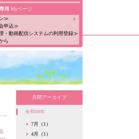
専用
Myページ
ン≫
会申込≫
理・動画配信システムの利用登録≫
から
月間アーカイブ
令和08年
7月（1）
る
4月（1）