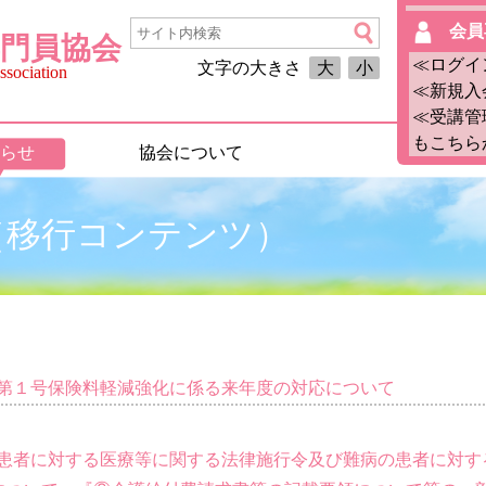
会員
門員協会
≪ログイ
文字の大きさ
大
小
sociation
≪新規入
≪受講管
もこちら
らせ
協会について
2月（移行コンテンツ）
得者の第１号保険料軽減強化に係る来年度の対応について
難病の患者に対する医療等に関する法律施行令及び難病の患者に対す