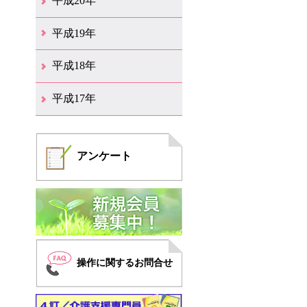
平成20年
12月（20）
11月（11）
10月（18）
9月（10）
8月（9）
7月（14）
6月（15）
5月（11）
4月（9）
3月（14）
2月（8）
1月（5）
平成19年
12月（11）
11月（10）
10月（6）
9月（3）
8月（6）
7月（6）
6月（4）
5月（11）
4月（9）
3月（10）
2月（8）
1月（6）
平成18年
12月（11）
11月（7）
10月（5）
9月（6）
8月（9）
7月（9）
6月（18）
5月（13）
4月（14）
3月（21）
2月（10）
1月（9）
平成17年
12月（5）
11月（8）
10月（4）
9月（6）
8月（7）
7月（4）
6月（2）
4月（3）
3月（1）
2月（1）
1月（2）
アンケート
操作に関するお問合せ