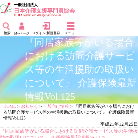
一般社団法人
日本介護支援専門員協会
JCMA
Japan Care Manager Association
検索
ログイン/新規登録
メニュー
Myページ
『同居家族等がいる場合
における訪問介護サービ
ス等の生活援助の取扱い
について』 介護保険最新
情報Vol.125
HOME
>
お知らせ
>
一般向け情報
> 『同居家族等がいる場合におけ
る訪問介護サービス等の生活援助の取扱いについて』 介護保険最新
情報Vol.125
平成21年12月25日
『同居家族等がいる場合における訪問介護サービス等の生活援
助の取扱いについて』 介護保険最新情報Vol.125