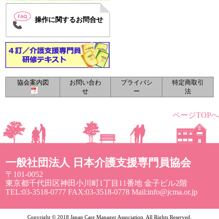
操作に関するお問合せ
協会案内図
お問い合わ
プライバシ
特定商取引
せ
ー
法
ページTOPへ
一般社団法人 日本介護支援専門員協会
〒101-0052
東京都千代田区神田小川町1丁目11番地 金子ビル2階
TEL:03-3518-0777 FAX:03-3518-0778 Mail:info@jcma.or.jp
Copyright © 2018 Japan Care Manager Association. All Rights Reserved.