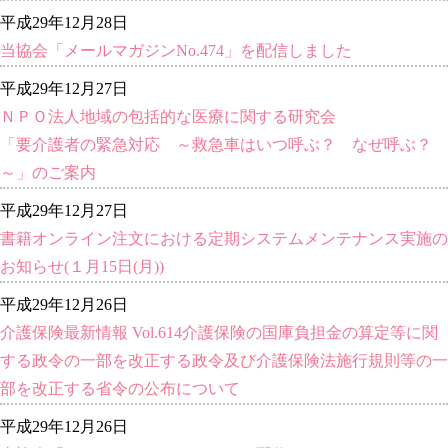
平成29年12月28日
当協会「メールマガジンNo.474」を配信しました
平成29年12月27日
ＮＰＯ法人地域の包括的な医療に関する研究会
「要介護者の緊急対応 ～救急車はいつ呼ぶ？ なぜ呼ぶ？
～」のご案内
平成29年12月27日
書籍オンライン注文における定期システムメンテナンス実施の
お知らせ(１月15日(月))
平成29年12月26日
介護保険最新情報 Vol.614介護保険の国庫負担金の算定等に関
する政令の一部を改正する政令及び介護保険法施行規則等の一
部を改正する省令の公布について
平成29年12月26日