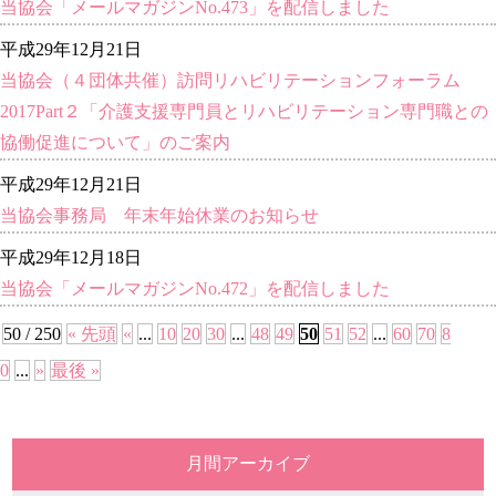
当協会「メールマガジンNo.473」を配信しました
平成29年12月21日
当協会（４団体共催）訪問リハビリテーションフォーラム
2017Part２「介護支援専門員とリハビリテーション専門職との
協働促進について」のご案内
平成29年12月21日
当協会事務局 年末年始休業のお知らせ
平成29年12月18日
当協会「メールマガジンNo.472」を配信しました
50 / 250
« 先頭
«
...
10
20
30
...
48
49
50
51
52
...
60
70
8
0
...
»
最後 »
月間アーカイブ