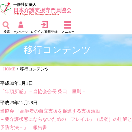
一般社団法人
日本介護支援専門員協会
JCMA
Japan Care Manager Association
検索
ログイン/新規登録
メニュー
Myページ
移行コンテンツ
HOME
> 移行コンテンツ
平成30年1月1日
「年頭所感」－当協会会長 柴口 里則－
平成29年12月28日
当協会 「高齢者の自立支援を促進する支援活動
－要介護状態にならないための「フレイル」（虚弱）の理解と
予防方法－」 報告書