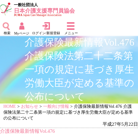
一般社団法人
日本介護支援専門員協会
JCMA
Japan Care Manager Association
検索
ログイン/新規登録
メニュー
Myページ
介護保険最新情報Vol.476
介護保険法第二十二条第
一項の規定に基づき厚生
労働大臣が定める基準の
公布について
HOME
>
お知らせ
>
一般向け情報
> 介護保険最新情報Vol.476 介護
保険法第二十二条第一項の規定に基づき厚生労働大臣が定める基準
の公布について
平成27年5月22日
介護保険最新情報Vol.476