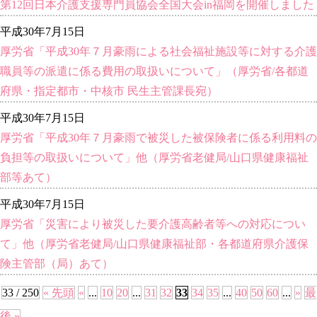
第12回日本介護支援専門員協会全国大会in福岡を開催しました
平成30年7月15日
厚労省「平成30年７月豪雨による社会福祉施設等に対する介護
職員等の派遣に係る費用の取扱いについて」（厚労省/各都道
府県・指定都市・中核市 民生主管課長宛）
平成30年7月15日
厚労省「平成30年７月豪雨で被災した被保険者に係る利用料の
負担等の取扱いについて」他（厚労省老健局/山口県健康福祉
部等あて）
平成30年7月15日
厚労省「災害により被災した要介護高齢者等への対応につい
て」他（厚労省老健局/山口県健康福祉部・各都道府県介護保
険主管部（局）あて）
33 / 250
« 先頭
«
...
10
20
...
31
32
33
34
35
...
40
50
60
...
»
最
後 »