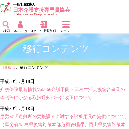
一般社団法人
日本介護支援専門員協会
JCMA
Japan Care Manager Association
検索
ログイン/新規登録
メニュー
Myページ
移行コンテンツ
HOME
> 移行コンテンツ
平成30年7月18日
介護保険最新情報Vol.666介護予防・日常生活支援総合事業の
体制等にかかる取扱通知の一部改正について
平成30年7月18日
厚労省「避難所の要援護者に対する福祉用具の提供について」
（厚労省/広島県災害対策本部危機管理課、岡山県災害対策本