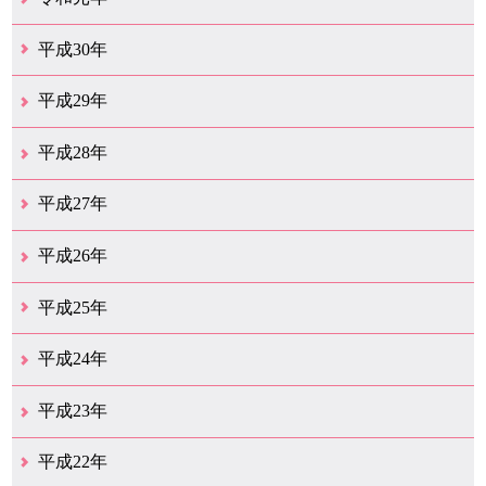
12月（1）
10月（2）
9月（1）
7月（11）
6月（24）
5月（13）
4月（46）
3月（21）
2月（10）
1月（4）
平成30年
12月（25）
11月（13）
10月（18）
9月（17）
8月（18）
7月（54）
6月（17）
5月（16）
4月（29）
3月（41）
2月（16）
1月（15）
平成29年
12月（22）
11月（11）
10月（22）
9月（31）
8月（20）
7月（26）
6月（6）
5月（13）
4月（10）
3月（10）
2月（5）
1月（6）
平成28年
12月（15）
11月（12）
10月（12）
9月（21）
8月（11）
7月（18）
6月（16）
5月（27）
4月（49）
3月（37）
2月（12）
1月（9）
平成27年
12月（23）
11月（12）
10月（11）
9月（15）
8月（4）
7月（11）
6月（20）
5月（14）
4月（27）
3月（30）
2月（18）
1月（11）
平成26年
12月（13）
11月（12）
10月（13）
9月（16）
8月（17）
7月（11）
6月（13）
5月（5）
4月（15）
3月（16）
2月（15）
1月（11）
平成25年
12月（18）
11月（8）
10月（12）
9月（12）
8月（10）
7月（11）
6月（10）
5月（10）
4月（13）
3月（15）
2月（17）
1月（9）
平成24年
12月（11）
11月（9）
10月（9）
9月（13）
8月（7）
7月（11）
6月（10）
5月（14）
4月（9）
3月（17）
2月（6）
1月（20）
平成23年
12月（14）
11月（17）
10月（24）
9月（16）
8月（18）
7月（12）
6月（15）
5月（19）
4月（20）
3月（13）
2月（6）
1月（4）
平成22年