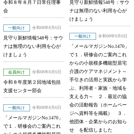
令和８年８月７日常任理事
見守り新鮮情報548号：サウ
会
ナは無理のない利用を心が
けましょう
令和08年8月6日
一般向け
令和08年8月6日
一般向け
見守り新鮮情報548号：サウ
ナは無理のない利用を心が
「メールマガジンNo.1470」
けましょう
で１．研修会のご案内これ
からの小規模多機能型居宅
介護のケアマネジメント～
令和08年8月6日
会員向け
手引きの活用と実践から学
令和８年度第２回地域包括
ぶ、利用者・家族・地域を
支援センター部会
支える力～ ２．最近の協
会の活動報告（ホームペー
令和08年8月6日
一般向け
ジへ資料等を掲載） ３．
「メールマガジンNo.1470」
他団体・企業からのお知ら
で１．研修会のご案内これ
せ を配信しました