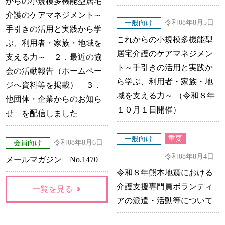
からの小規模多機能型居宅
介護のケアマネジメント～
令和08年8月5日
一般向け
手引きの活用と実践から学
これからの小規模多機能型
ぶ、利用者・家族・地域を
居宅介護のケアマネジメン
支える力～ ２．最近の協
ト～手引きの活用と実践か
会の活動報告（ホームペー
ら学ぶ、利用者・家族・地
ジへ資料等を掲載） ３．
域を支える力～ （令和８年
他団体・企業からのお知ら
１０月１日開催）
せ を配信しました
重要
一般向け
令和08年8月6日
会員向け
令和08年8月4日
メールマガジン No.1470
令和８年熊本地震における
介護支援専門員ボランティ
一覧を見る
アの派遣・活動等について