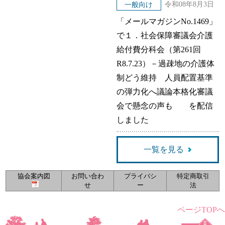
令和08年8月3日
一般向け
「メールマガジンNo.1469」
で１．社会保障審議会介護
給付費分科会（第261回
R8.7.23）－過疎地の介護体
制どう維持 人員配置基準
の弾力化へ議論本格化審議
会で懸念の声も を配信
しました
一覧を見る
協会案内図
お問い合わ
プライバシ
特定商取引
せ
ー
法
ページTOPへ