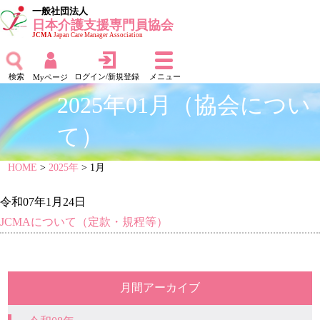
一般社団法人
日本介護支援専門員協会
JCMA
Japan Care Manager Association
検索
ログイン/新規登録
メニュー
Myページ
2025年01月（協会につい
て）
HOME
>
2025年
> 1月
令和07年1月24日
JCMAについて（定款・規程等）
月間アーカイブ