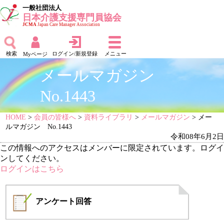
一般社団法人
日本介護支援専門員協会
JCMA
Japan Care Manager Association
検索
ログイン/新規登録
メニュー
Myページ
メールマガジン
No.1443
HOME
>
会員の皆様へ
>
資料ライブラリ
>
メールマガジン
> メー
ルマガジン No.1443
令和08年6月2日
この情報へのアクセスはメンバーに限定されています。ログイ
ンしてください。
ログインはこちら
アンケート
回答