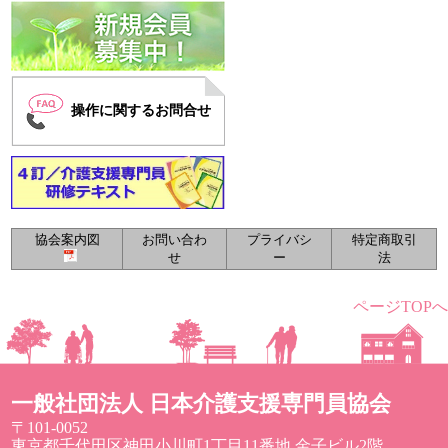
操作に関するお問合せ
協会案内図
お問い合わ
プライバシ
特定商取引
せ
ー
法
ページTOPへ
一般社団法人 日本介護支援専門員協会
〒101-0052
東京都千代田区神田小川町1丁目11番地 金子ビル2階