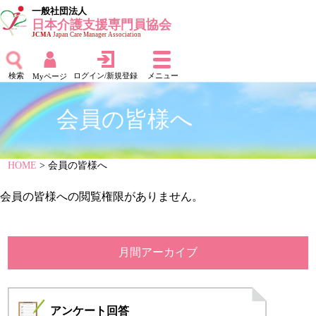
一般社団法人
日本介護支援専門員協会
JCMA
Japan Care Manager Association
検索
ログイン/新規登録
メニュー
Myページ
会員の皆様へ
HOME
> 会員の皆様へ
会員の皆様への閲覧権限がありません。
月間アーカイブ
アンケート
回答