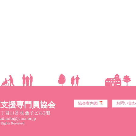
護支援専門員協会
お問い合わ
協会案内図
丁目11番地 金子ビル2階
l:info@jcma.or.jp
 Rights Reserved.