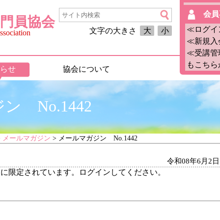
会員
門員協会
≪ログイ
文字の大きさ
大
小
sociation
≪新規入
≪受講管
もこちら
らせ
協会について
 No.1442
>
メールマガジン
> メールマガジン No.1442
令和08年6月2日
ーに限定されています。ログインしてください。