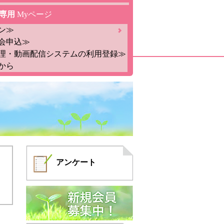
専用
Myページ
ン≫
会申込≫
理・動画配信システムの利用登録≫
から
アンケート