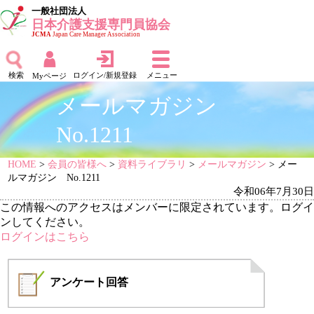
一般社団法人
日本介護支援専門員協会
JCMA
Japan Care Manager Association
検索
ログイン/新規登録
メニュー
Myページ
メールマガジン
No.1211
HOME
>
会員の皆様へ
>
資料ライブラリ
>
メールマガジン
> メー
ルマガジン No.1211
令和06年7月30日
この情報へのアクセスはメンバーに限定されています。ログイ
ンしてください。
ログインはこちら
アンケート
回答