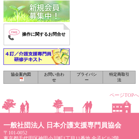
操作に関するお問合せ
協会案内図
お問い合わ
プライバシ
特定商取引
せ
ー
法
ページTOPへ
一般社団法人 日本介護支援専門員協会
〒101-0052
東京都千代田区神田小川町1丁目11番地 金子ビル2階