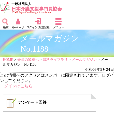
一般社団法人
日本介護支援専門員協会
JCMA
Japan Care Manager Association
検索
ログイン/新規登録
メニュー
Myページ
メールマガジン
No.1188
HOME
>
会員の皆様へ
>
資料ライブラリ
>
メールマガジン
> メー
ルマガジン No.1188
令和06年5月24日
この情報へのアクセスはメンバーに限定されています。ログイ
ンしてください。
ログインはこちら
アンケート
回答