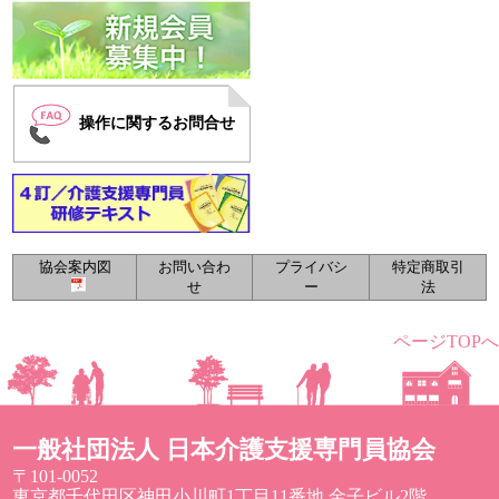
操作に関するお問合せ
協会案内図
お問い合わ
プライバシ
特定商取引
せ
ー
法
ページTOPへ
一般社団法人 日本介護支援専門員協会
〒101-0052
東京都千代田区神田小川町1丁目11番地 金子ビル2階