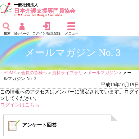
一般社団法人
日本介護支援専門員協会
JCMA
Japan Care Manager Association
検索
ログイン/新規登録
メニュー
Myページ
メールマガジン No. 3
HOME
>
会員の皆様へ
>
資料ライブラリ
>
メールマガジン
> メー
ルマガジン No. 3
平成19年10月15日
この情報へのアクセスはメンバーに限定されています。ログイ
ンしてください。
ログインはこちら
アンケート
回答