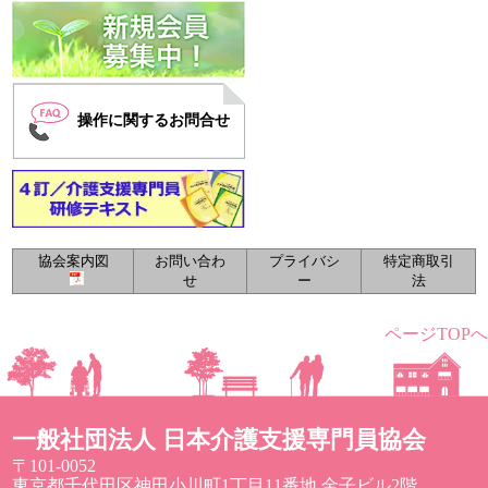
操作に関するお問合せ
協会案内図
お問い合わ
プライバシ
特定商取引
せ
ー
法
ページTOPへ
一般社団法人 日本介護支援専門員協会
〒101-0052
東京都千代田区神田小川町1丁目11番地 金子ビル2階