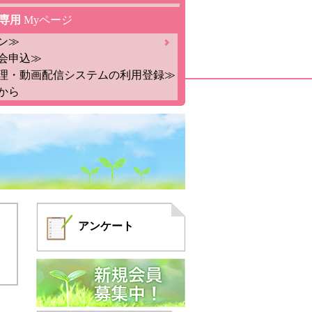
専用
Myページ
ン≫
会申込≫
理・動画配信システムの利用登録≫
から
アンケート