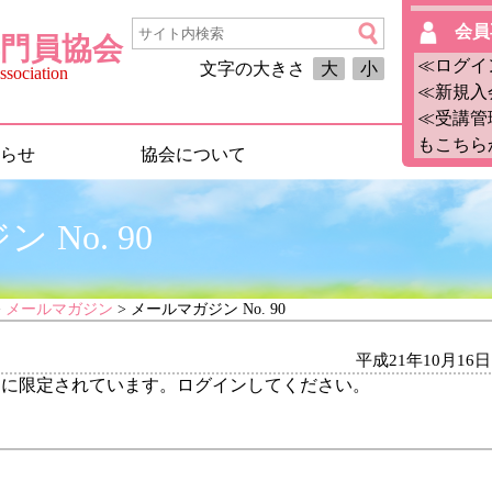
会員
門員協会
≪ログイ
文字の大きさ
大
小
sociation
≪新規入
≪受講管
もこちら
らせ
協会について
No. 90
>
メールマガジン
> メールマガジン No. 90
平成21年10月16日
ーに限定されています。ログインしてください。