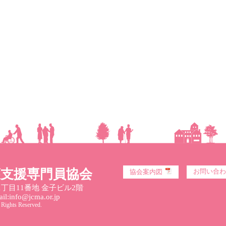
護支援専門員協会
お問い合わ
協会案内図
丁目11番地 金子ビル2階
l:info@jcma.or.jp
 Rights Reserved.