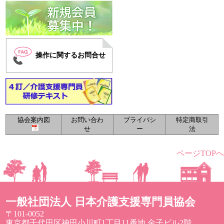
操作に関するお問合せ
協会案内図
お問い合わ
プライバシ
特定商取引
せ
ー
法
ページTOPへ
一般社団法人 日本介護支援専門員協会
〒101-0052
東京都千代田区神田小川町1丁目11番地 金子ビル2階