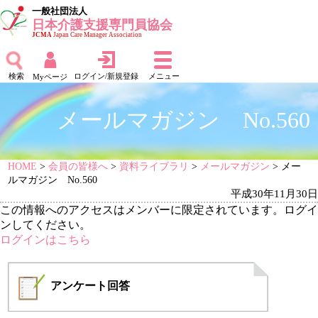
一般社団法人
日本介護支援専門員協会
JCMA
Japan Care Manager Association
検索
ログイン/新規登録
メニュー
Myページ
メールマガジン No.560
HOME
>
会員の皆様へ
>
資料ライブラリ
>
メールマガジン
> メー
ルマガジン No.560
平成30年11月30日
この情報へのアクセスはメンバーに限定されています。ログイ
ンしてください。
ログインはこちら
アンケート
回答