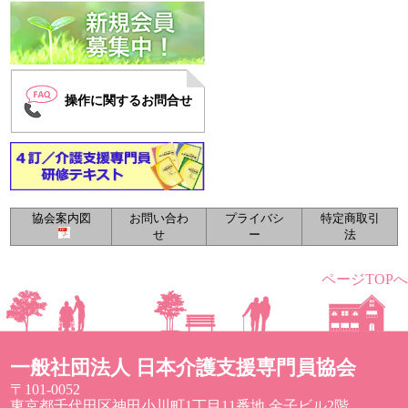
操作に関するお問合せ
協会案内図
お問い合わ
プライバシ
特定商取引
せ
ー
法
ページTOPへ
一般社団法人 日本介護支援専門員協会
〒101-0052
東京都千代田区神田小川町1丁目11番地 金子ビル2階