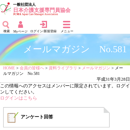
一般社団法人
日本介護支援専門員協会
JCMA
Japan Care Manager Association
検索
ログイン/新規登録
メニュー
Myページ
メールマガジン No.581
HOME
>
会員の皆様へ
>
資料ライブラリ
>
メールマガジン
> メー
ルマガジン No.581
平成31年3月28日
この情報へのアクセスはメンバーに限定されています。ログイ
ンしてください。
ログインはこちら
アンケート
回答