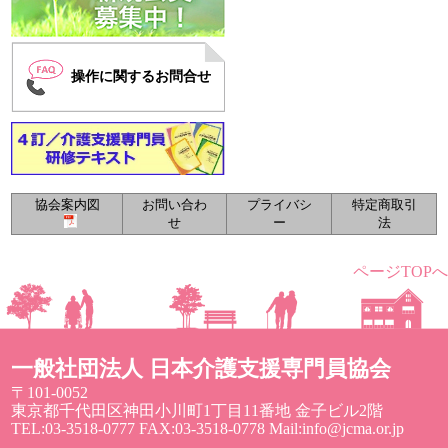
操作に関するお問合せ
協会案内図
お問い合わ
プライバシ
特定商取引
せ
ー
法
ページTOPへ
一般社団法人 日本介護支援専門員協会
〒101-0052
東京都千代田区神田小川町1丁目11番地 金子ビル2階
TEL:03-3518-0777 FAX:03-3518-0778 Mail:info@jcma.or.jp