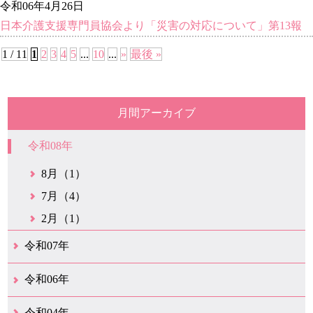
令和06年4月26日
日本介護支援専門員協会より「災害の対応について」第13報
1 / 11
1
2
3
4
5
...
10
...
»
最後 »
月間アーカイブ
令和08年
8月（1）
7月（4）
2月（1）
令和07年
4月（1）
3月（1）
令和06年
5月（1）
4月（2）
3月（2）
2月（2）
1月（16）
令和04年