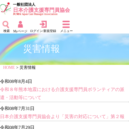
一般社団法人
日本介護支援専門員協会
JCMA
Japan Care Manager Association
検索
ログイン/新規登録
メニュー
Myページ
災害情報
HOME
> 災害情報
令和08年8月4日
令和８年熊本地震における介護支援専門員ボランティアの派
遣・活動等について
令和08年7月31日
日本介護支援専門員協会より「災害の対応について」第２報
令和08年7月29日