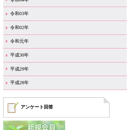
10月（1）
8月（1）
令和03年
10月（1）
9月（1）
7月（5）
2月（2）
1月（1）
令和02年
12月（1）
7月（1）
3月（3）
令和元年
11月（2）
10月（5）
9月（2）
平成30年
12月（2）
8月（2）
7月（12）
6月（3）
平成29年
9月（1）
7月（5）
平成28年
5月（7）
4月（13）
アンケート
回答