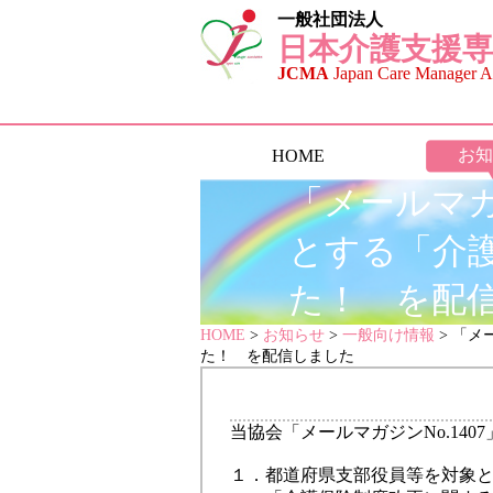
一般社団法人
日本介護支援専
JCMA
Japan Care Manager As
お知
HOME
「メールマガ
とする「介
た！ を配
HOME
>
お知らせ
>
一般向け情報
> 「メ
た！ を配信しました
当協会「メールマガジンNo.1407
１．都道府県支部役員等を対象