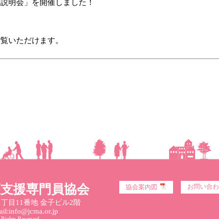
説明会」を開催しました！
ご覧いただけます。
護支援専門員協会
お問い合わ
協会案内図
丁目11番地 金子ビル2階
l:info@jcma.or.jp