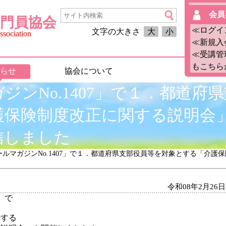
会員
門員協会
≪ログイ
文字の大きさ
大
小
sociation
≪新規入
≪受講管
もこちら
らせ
協会について
ジンNo.1407」で１．都道府
護保険制度改正に関する説明会
信しました
ールマガジンNo.1407」で１．都道府県支部役員等を対象とする「介
令和08年2月26日
」で
とする