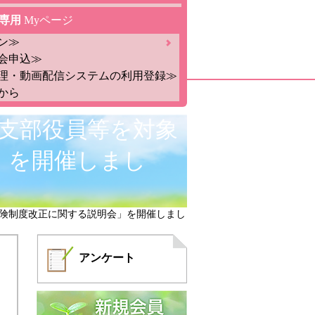
専用
Myページ
ン≫
会申込≫
理・動画配信システムの利用登録≫
から
県支部役員等を対象
」を開催しまし
護保険制度改正に関する説明会」を開催しまし
アンケート