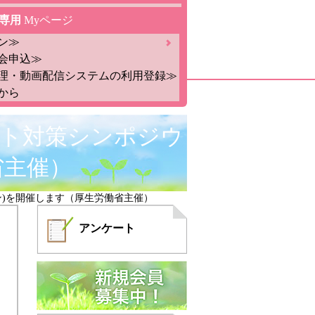
専用
Myページ
ン≫
会申込≫
理・動画配信システムの利用登録≫
から
ント対策シンポジウ
省主催）
ン)を開催します（厚生労働省主催）
アンケート