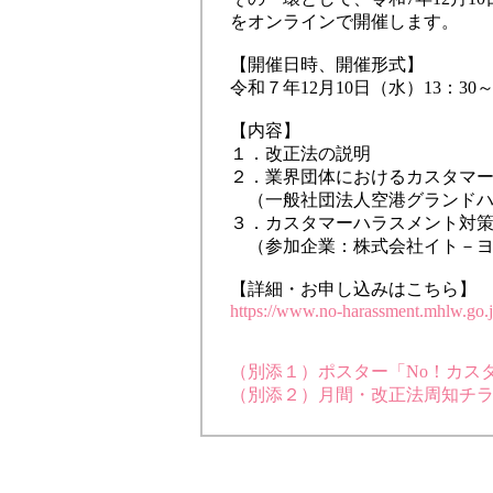
をオンラインで開催します。
【開催日時、開催形式】
令和７年12月10日（水）13：3
【内容】
１．改正法の説明
２．業界団体におけるカスタマ
（一般社団法人空港グランドハ
３．カスタマーハラスメント対
（参加企業：株式会社イト－ヨ
【詳細・お申し込みはこちら】
https://www.no-harassment.mhlw.go.
（別添１）ポスター「No！カスタ
（別添２）月間・改正法周知チラシ