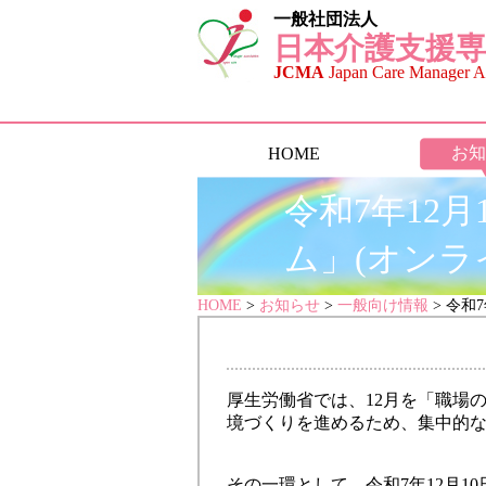
一般社団法人
日本介護支援専
JCMA
Japan Care Manager As
お知
HOME
令和7年12
ム」(オンラ
HOME
>
お知らせ
>
一般向け情報
> 令和
厚生労働省では、12月を「職場
境づくりを進めるため、集中的
その一環として、令和7年12月