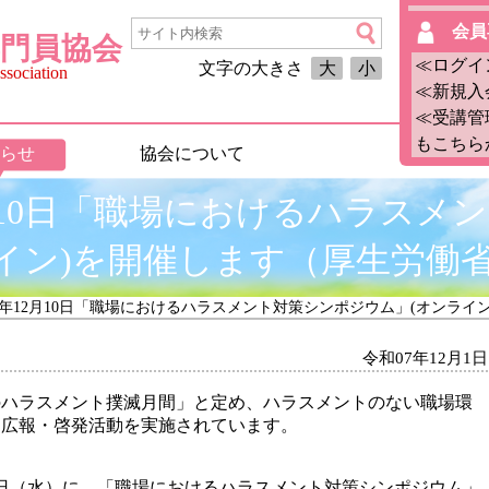
会員
門員協会
≪ログイ
文字の大きさ
大
小
sociation
≪新規入
≪受講管
もこちら
らせ
協会について
月10日「職場におけるハラスメ
イン)を開催します（厚生労働
7年12月10日「職場におけるハラスメント対策シンポジウム」(オンライ
令和07年12月1日
のハラスメント撲滅月間」と定め、ハラスメントのない職場環
な広報・啓発活動を実施されています。
10日（水）に、「職場におけるハラスメント対策シンポジウム」