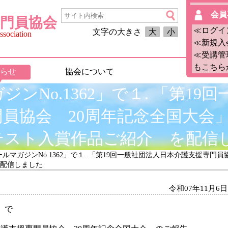
会員
門員協会
≪ログイ
文字の大きさ
大
小
sociation
≪新規入
≪受講管
もこちら
らせ
協会について
ンNo.1362」で１. 「第19
員協会 20周年記念全国大会
テスト入賞作品ご紹介 を配信
ールマガジンNo.1362」で１. 「第19回一般社団法人日本介護支援専
配信しました
令和07年11月6日
」で