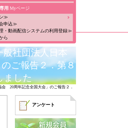
専用
Myページ
ン≫
会申込≫
理・動画配信システムの利用登録≫
から
回一般社団法人日本
」のご報告２．第８
しました
門員協会 20周年記念全国大会」のご報告２．
アンケート