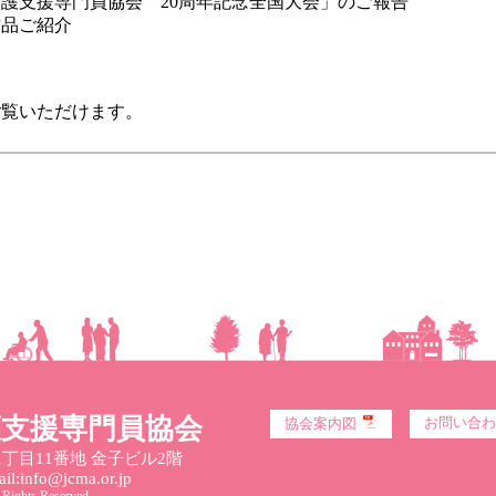
介護支援専門員協会 20周年記念全国大会」のご報告
作品ご紹介
ご覧いただけます。
護支援専門員協会
お問い合わ
協会案内図
丁目11番地 金子ビル2階
l:info@jcma.or.jp