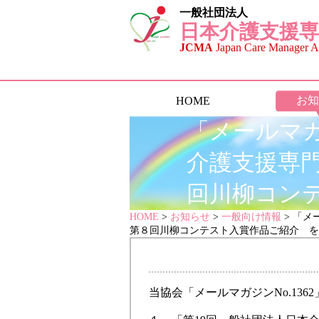
一般社団法人
日本介護支援専
JCMA
Japan Care Manager As
お知
HOME
「メールマガジ
介護支援専門
回川柳コン
HOME
>
お知らせ
>
一般向け情報
> 「メ
第８回川柳コンテスト入賞作品ご紹介 を
当協会「メールマガジンNo.1362