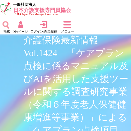
一般社団法人
日本介護支援専門員協会
JCMA
Japan Care Manager Association
検索
ログイン/新規登録
メニュー
Myページ
介護保険最新情報
Vol.1424 「ケアプラン
点検に係るマニュアル及
びAIを活用した支援ツー
ルに関する調査研究事業
（令和６年度老人保健健
康増進等事業）」による
「ケアプラン点検項目」