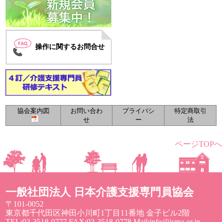
操作に関するお問合せ
協会案内図
お問い合わ
プライバシ
特定商取引
せ
ー
法
ページTOPへ
一般社団法人 日本介護支援専門員協会
〒101-0052
東京都千代田区神田小川町1丁目11番地 金子ビル2階
TEL:03-3518-0777 FAX:03-3518-0778 Mail:info@jcma.or.jp