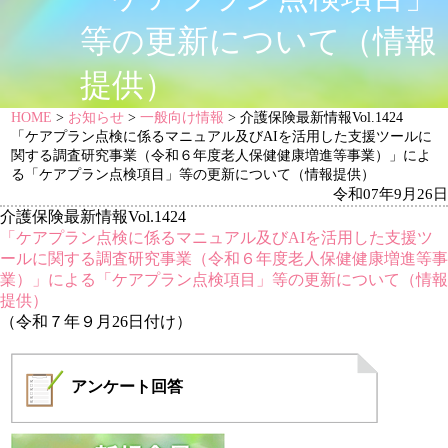
等の更新について（情報
提供）
HOME
>
お知らせ
>
一般向け情報
> 介護保険最新情報Vol.1424
「ケアプラン点検に係るマニュアル及びAIを活用した支援ツールに
関する調査研究事業（令和６年度老人保健健康増進等事業）」によ
る「ケアプラン点検項目」等の更新について（情報提供）
令和07年9月26日
介護保険最新情報Vol.1424
「ケアプラン点検に係るマニュアル及びAIを活用した支援ツ
ールに関する調査研究事業（令和６年度老人保健健康増進等事
業）」による「ケアプラン点検項目」等の更新について（情報
提供）
（令和７年９月26日付け）
アンケート
回答