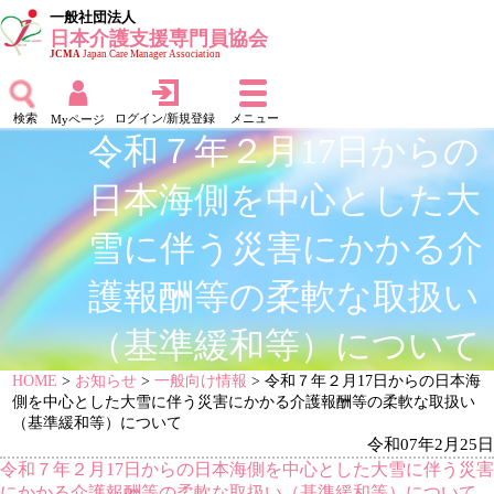
一般社団法人
日本介護支援専門員協会
JCMA
Japan Care Manager Association
検索
ログイン/新規登録
メニュー
Myページ
令和７年２月17日からの
日本海側を中心とした大
雪に伴う災害にかかる介
護報酬等の柔軟な取扱い
（基準緩和等）について
HOME
>
お知らせ
>
一般向け情報
> 令和７年２月17日からの日本海
側を中心とした大雪に伴う災害にかかる介護報酬等の柔軟な取扱い
（基準緩和等）について
令和07年2月25日
令和７年２月17日からの日本海側を中心とした大雪に伴う災害
にかかる介護報酬等の柔軟な取扱い（基準緩和等）について