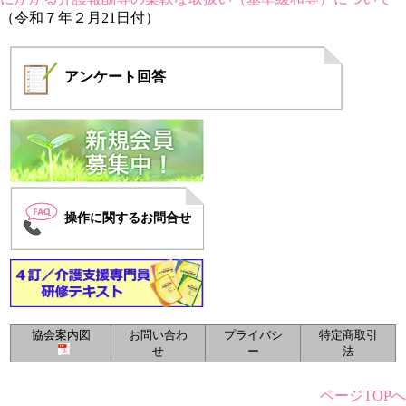
（令和７年２月21日付）
アンケート
回答
操作に関するお問合せ
協会案内図
お問い合わ
プライバシ
特定商取引
せ
ー
法
ページTOPへ