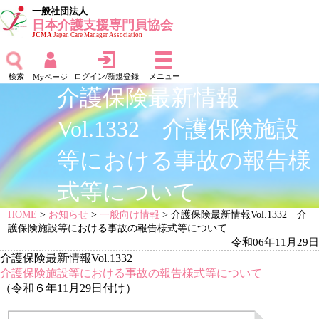
一般社団法人
日本介護支援専門員協会
JCMA
Japan Care Manager Association
検索
ログイン/新規登録
メニュー
Myページ
介護保険最新情報
Vol.1332 介護保険施設
等における事故の報告様
式等について
HOME
>
お知らせ
>
一般向け情報
> 介護保険最新情報Vol.1332 介
護保険施設等における事故の報告様式等について
令和06年11月29日
介護保険最新情報Vol.1332
介護保険施設等における事故の報告様式等について
（令和６年11月29日付け）