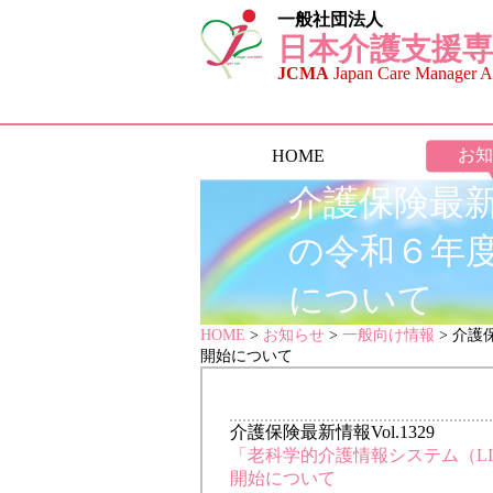
一般社団法人
日本介護支援専
JCMA
Japan Care Manager As
お知
HOME
介護保険最新情
の令和６年
について
HOME
>
お知らせ
>
一般向け情報
> 介護
開始について
介護保険最新情報Vol.1329
「老科学的介護情報システム（L
開始について