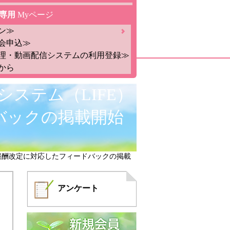
専用
Myページ
ン≫
会申込≫
理・動画配信システムの利用登録≫
から
システム（LIFE）
バックの掲載開始
年度報酬改定に対応したフィードバックの掲載
アンケート