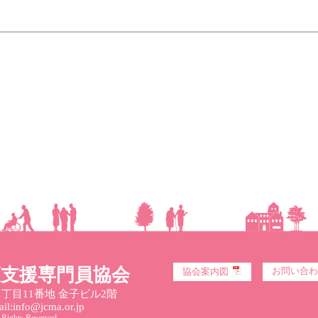
護支援専門員協会
お問い合わ
協会案内図
丁目11番地 金子ビル2階
l:info@jcma.or.jp