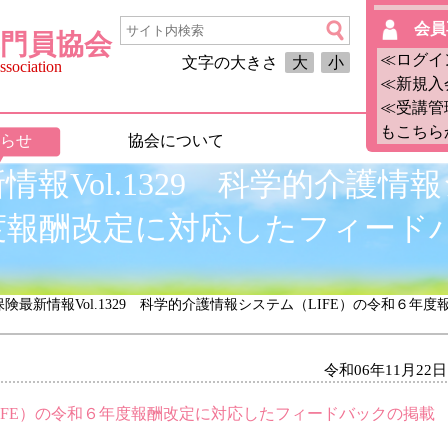
会員
門員協会
≪ログイ
文字の大きさ
大
小
sociation
≪新規入
≪受講管
もこちら
らせ
協会について
報Vol.1329 科学的介護情報
度報酬改定に対応したフィード
保険最新情報Vol.1329 科学的介護情報システム（LIFE）の令和６
令和06年11月22日
IFE）の令和６年度報酬改定に対応したフィードバックの掲載