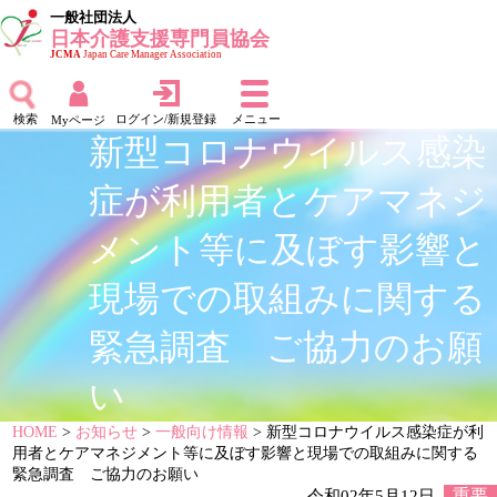
一般社団法人
日本介護支援専門員協会
JCMA
Japan Care Manager Association
検索
ログイン/新規登録
メニュー
Myページ
新型コロナウイルス感染
症が利用者とケアマネジ
メント等に及ぼす影響と
現場での取組みに関する
緊急調査 ご協力のお願
い
HOME
>
お知らせ
>
一般向け情報
> 新型コロナウイルス感染症が利
用者とケアマネジメント等に及ぼす影響と現場での取組みに関する
緊急調査 ご協力のお願い
令和02年5月12日
重要