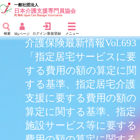
一般社団法人
日本介護支援専門員協会
JCMA
Japan Care Manager Association
検索
ログイン/新規登録
メニュー
Myページ
介護保険最新情報Vol.693
「指定居宅サービスに要
する費用の額の算定に関
する基準、指定居宅介護
支援に要する費用の額の
算定に関する基準、指定
施設サービス等に要する
費用の額の算定に関する