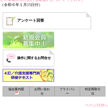
（令和６年１月15日付）
アンケート
回答
操作に関するお問合せ
協会案内図
お問い合わ
プライバシ
特定商取引
せ
ー
法
ページTOPへ