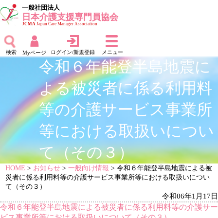
一般社団法人
日本介護支援専門員協会
JCMA
Japan Care Manager Association
検索
ログイン/新規登録
メニュー
Myページ
令和６年能登半島地震に
よる被災者に係る利用料
等の介護サービス事業所
等における取扱いについ
て（その３）
HOME
>
お知らせ
>
一般向け情報
> 令和６年能登半島地震による被
災者に係る利用料等の介護サービス事業所等における取扱いについ
て（その３）
令和06年1月17日
令和６年能登半島地震による被災者に係る利用料等の介護サー
ビス事業所等における取扱いについて（その３）