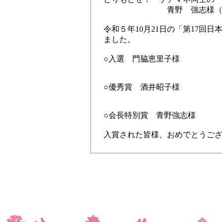
青野 強志様（静
令和５年10月21日の「第17回日
ました。
○入選 門脇恵里子様
○優秀賞 酒井昭子様
○会長特別賞 青野強志様
入賞された皆様、おめでとうご