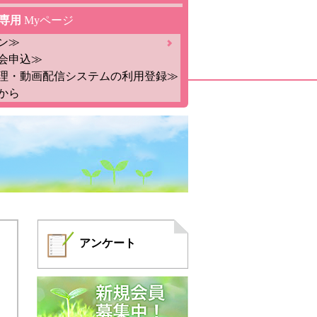
専用
Myページ
ン≫
会申込≫
理・動画配信システムの利用登録≫
から
アンケート