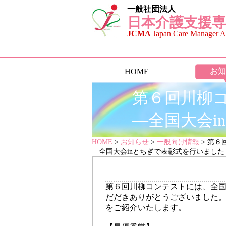
一般社団法人
日本介護支援専
JCMA
Japan Care Manager As
お知
HOME
第６回川柳
―全国大会i
HOME
>
お知らせ
>
一般向け情報
> 第
―全国大会inとちぎで表彰式を行いました
第６回川柳コンテストには、全国
だだきありがとうございました
をご紹介いたします。