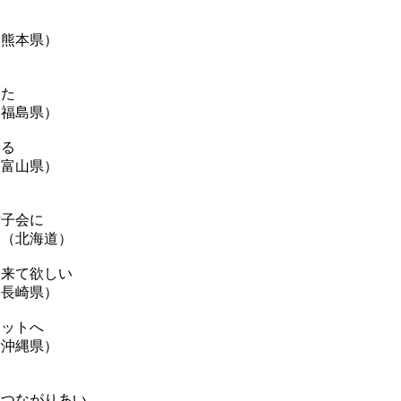
本県）
めた
島県）
める
山県）
女子会に
北海道）
 来て欲しい
崎県）
ケットへ
縄県）
 つながりあい