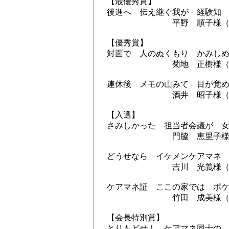
【最優秀賞】
後進へ 伝え継ぐ我が 経験知
平野 順子様（熊
【優秀賞】
対面で 人のぬくもり かみし
菊地 正樹様（福
連休後 メモの山みて 目が覚
酒井 昭子様（富
【入選】
さみしかった 担当者会議が 
門脇 恵里子様（
どうせなら イケメンケアマネ
吉川 光義様（長
ケアマネ証 ここの家では ポ
竹田 成美様（沖
【会長特別賞】
とりもどせ！ ケアマネ同士の