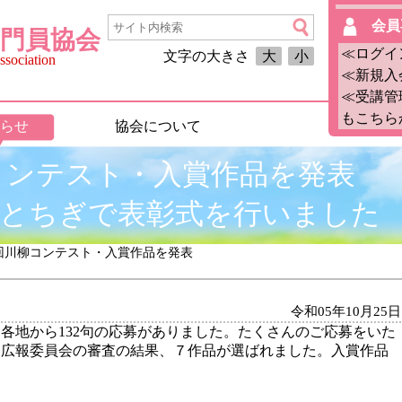
会員
門員協会
≪ログイ
文字の大きさ
大
小
sociation
≪新規入
≪受講管
もこちら
らせ
協会について
コンテスト・入賞作品を発表
nとちぎで表彰式を行いました
６回川柳コンテスト・入賞作品を発表
令和05年10月25日
各地から132句の応募がありました。たくさんのご応募をいた
。広報委員会の審査の結果、７作品が選ばれました。入賞作品