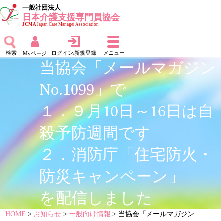
一般社団法人
日本介護支援専門員協会
JCMA
Japan Care Manager Association
検索
ログイン/新規登録
メニュー
Myページ
当協会「メールマガジン
No.1099」で
１．９月10日～16日は自
殺予防週間です
２．消防庁「住宅防火・
防災キャンペーン」
を配信しました
HOME
>
お知らせ
>
一般向け情報
> 当協会「メールマガジン